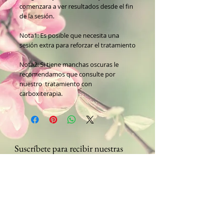
comenzara a ver resultados desde el fin
de la sesión.
Nota1: Es posible que necesita una
sesión extra para reforzar el tratamiento
Nota2: Si tiene manchas oscuras le
recomendamos que consulte por
nuestro tratamiento con
carboxiterapia.
Suscríbete para recibir nuestras
promociones
Enviar