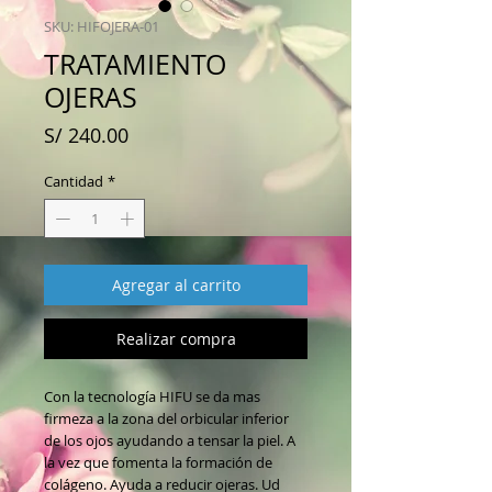
SKU: HIFOJERA-01
TRATAMIENTO
OJERAS
Precio
S/ 240.00
Cantidad
*
Agregar al carrito
Realizar compra
Con la tecnología HIFU se da mas
firmeza a la zona del orbicular inferior
de los ojos ayudando a tensar la piel. A
la vez que fomenta la formación de
colágeno. Ayuda a reducir ojeras. Ud