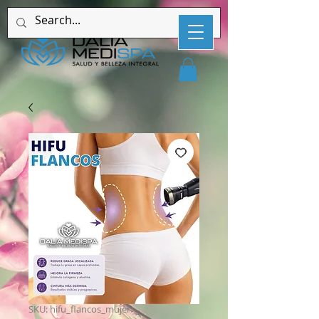
SKU: hifu_flancos_mujer