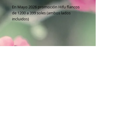
En Mayo 2026 promoción Hifu flancos
de 1200 a 399 soles (ambos lados
incluidos)
BENEFICIOS
✅ Ayuda a trabajar grasa localizada en
flancos
✅ Favorece una apariencia de cintura
más definida
✅ Tecnología no invasiva
✅ Sin cirugía ni tiempo de recuperación
✅ Puede complementar ejercicio y
hábitos saludables
✅ Ayuda a mejorar visualmente el
contorno corporal femenino