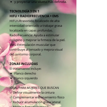
y proyectar una silueta más definida.
TECNOLOGÍA 3 EN 1
HIFU + RADIOFRECUENCIA + EMS
HIFU:Ultrasonido focalizado de alta
intensidad orientado a trabajar grasa
localizada en capas profundas.
Radiofrecuencia: Ayuda a estimular
colágeno y mejorar la firmeza de la piel.
EMS: Estimulación muscular que
contribuye al tensado y mejora visual
del contorno corporal.
ZONAS INCLUIDAS
El tratamiento incluye:
Flanco derecho
Flanco izquierdo
IDEAL PARA MUJERES QUE BUSCAN
✅ Definir visualmente la cintura
✅ Complementar entrenamiento físico
✅ Reducir acumulación grasa lateral
✅ Mejorar firmeza corporal