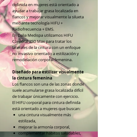
definida en mujeres está orientado a
ayudar a trabajar grasa localizada en
flancos y mejorar visualmente la silueta
mediante tecnología HIFU +
Radiofrecuencia + EMS.
En Dalia Medispa utilizamos HIFU
Corporal 25D Max para tratar los
laterales de la cintura con un enfoque
no invasivo orientado a estilización y
remodelación corporal femenina.
Diseñado para estilizar visualmente
la cintura femenina
Los flancos son una de las zonas donde
suele acumularse grasa localizada difícil
de trabajar únicamente con ejercicio.
El HIFU corporal para cintura definida
está orientado a mujeres que buscan:
una cintura visualmente más
estilizada,
mejorar la armonía corporal,
complementar hábitos saludables,