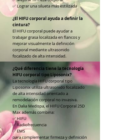
✅ Lograr una silueta más estilizada
¿El HIFU corporal ayuda a definir la
cintura?
El HIFU corporal puede ayudar a
trabajar grasa localizada en flancos y
mejorar visualmente la definición
corporal mediante ultrasonido
focalizado de alta intensidad.
¿Qué diferencia tiene la tecnología
HIFU corporal tipo Liposonix?
La tecnología HIFU corporal tipo
Liposonix utiliza ultrasonido focalizado
de alta intensidad orientado a
remodelación corporal no invasiva.
En Dalia Medispa, el HIFU Corporal 25D
Max además combina:
✅ HIFU
✅ Radiofrecuencia
✅ EMS
para complementar firmeza y definición