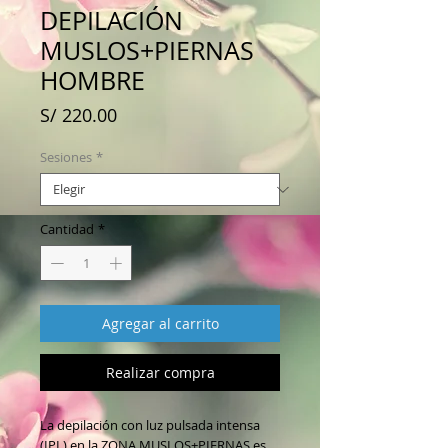
DEPILACIÓN
MUSLOS+PIERNAS
HOMBRE
Precio
S/ 220.00
Sesiones
*
Cantidad
*
Agregar al carrito
Realizar compra
La depilación con luz pulsada intensa
(IPL) en la ZONA MUSLOS+PIERNAS es