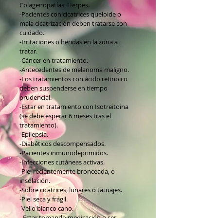
Colagenopatías, Herpes.
-Pacientes con cicatrices queloide o
mala cicatrización deben tratarse con
cuidado.
-Irritaciones o heridas en la zona a
tratar.
-Cáncer en tratamiento.
-Antecedentes de melanoma maligno.
-Los tratamientos con ácido retinoico
deben suspenderse en tiempo
prudencial.
-Estar en tratamiento con Isotreitoina
(se debe esperar 6 meses tras el
tratamiento).
-Epilepsia.
-Diabéticos descompensados.
-Pacientes inmunodeprimidos.
-Infecciones cutáneas activas.
-Piel recientemente bronceada, o
insolación.
-Sobre cicatrices, lunares o tatuajes.
-Piel seca y frágil.
-Vello blanco cano.
- Estar tomando medicación o ser