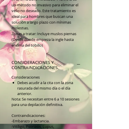
un método no invasivo para eliminar el
vello no deseado. Este tratamiento es
ideal para hombres que buscan una
solución a largo plazo con mínimas
molestias.
Zonas a tratar: Incluye muslos piernas
(Desde donde empieza la ingle hasta
encima del tobillo)
CONSIDERACIONES Y
CONTRAINDICACIONES
Consideraciones
Debes acudir a la cita con la zona
rasurada del mismo día o el día
anterior.
Nota: Se necesitan entre 6 a 10 sesiones
para una depilación definitiva.
Contraindicaciones:
-Embarazo y lactancia.
-Vitíligo, Psoriasis, Lupus,