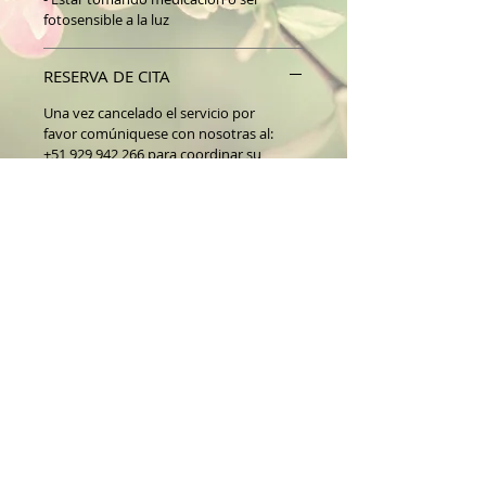
fotosensible a la luz
RESERVA DE CITA
Una vez cancelado el servicio por
favor comúniquese con nosotras al:
+51 929 942 266 para coordinar su
reserva.
Nuestro horario de atención:
Lunes a viernes de 9.30am a 7pm
Sábados de 9.30 a 7pm
Gracias por su preferencia. En Dalia
Medispa estamos para ayudarle a
resaltar su belleza y cuidar de su salud.
Suscríbete para recibir nuestras