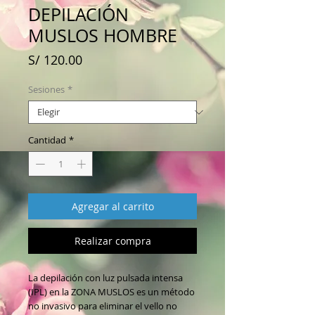
DEPILACIÓN
MUSLOS HOMBRE
Precio
S/ 120.00
Sesiones
*
Cantidad
*
Agregar al carrito
Realizar compra
La depilación con luz pulsada intensa
(IPL) en la ZONA MUSLOS es un método
no invasivo para eliminar el vello no