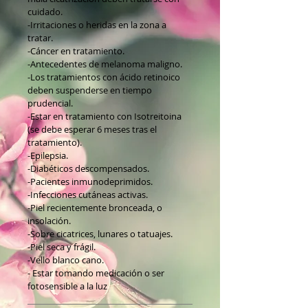
cuidado.
-Irritaciones o heridas en la zona a
tratar.
-Cáncer en tratamiento.
-Antecedentes de melanoma maligno.
-Los tratamientos con ácido retinoico
deben suspenderse en tiempo
prudencial.
-Estar en tratamiento con Isotreitoina
(se debe esperar 6 meses tras el
tratamiento).
-Epilepsia.
-Diabéticos descompensados.
-Pacientes inmunodeprimidos.
-Infecciones cutáneas activas.
-Piel recientemente bronceada, o
insolación.
-Sobre cicatrices, lunares o tatuajes.
-Piel seca y frágil.
-Vello blanco cano.
- Estar tomando medicación o ser
fotosensible a la luz