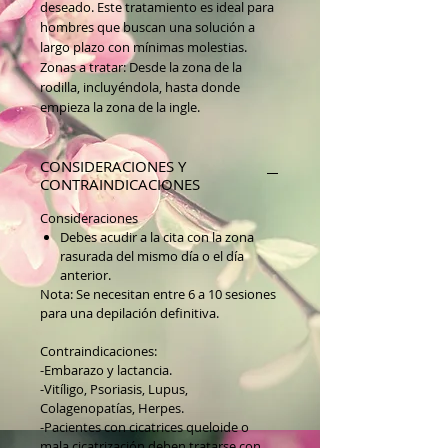
deseado. Este tratamiento es ideal para
hombres que buscan una solución a
largo plazo con mínimas molestias.
Zonas a tratar: Desde la zona de la
rodilla, incluyéndola, hasta donde
empieza la zona de la ingle.
CONSIDERACIONES Y
CONTRAINDICACIONES
Consideraciones
Debes acudir a la cita con la zona
rasurada del mismo día o el día
anterior.
Nota: Se necesitan entre 6 a 10 sesiones
para una depilación definitiva.
Contraindicaciones:
-Embarazo y lactancia.
-Vitíligo, Psoriasis, Lupus,
Colagenopatías, Herpes.
-Pacientes con cicatrices queloide o
mala cicatrización deben tratarse con