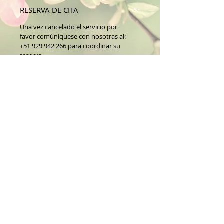
RESERVA DE CITA
Una vez cancelado el servicio por
favor comúniquese con nosotras al:
+51 929 942 266 para coordinar su
reserva.
Nuestro horario de atención:
Lunes a viernes de 9.30am a 7pm
Sábados de 9.30 a 7pm
Gracias por su preferencia. En Dalia
Medispa estamos para ayudarle a
resaltar su belleza y cuidar de su salud.
Suscríbete para recibir nuestras
promociones