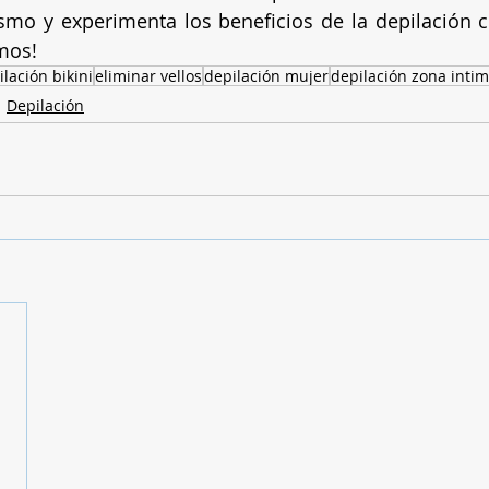
smo y experimenta los beneficios de la depilación c
mos!
ilación bikini
eliminar vellos
depilación mujer
depilación zona inti
Depilación