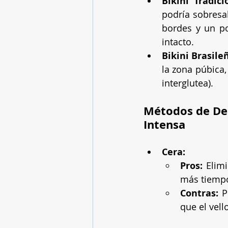
Bikini Tradici
podría sobresal
bordes y un po
intacto.
Bikini Brasile
la zona púbica,
interglutea).
Métodos de Dep
Intensa
Cera:
Pros:
 Elim
más tiempo
Contras:
 P
que el vell