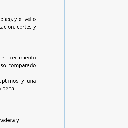
.
s), y el vello 
ción, cortes y 
el crecimiento 
oso comparado 
óptimos y una 
a pena.
radera y 