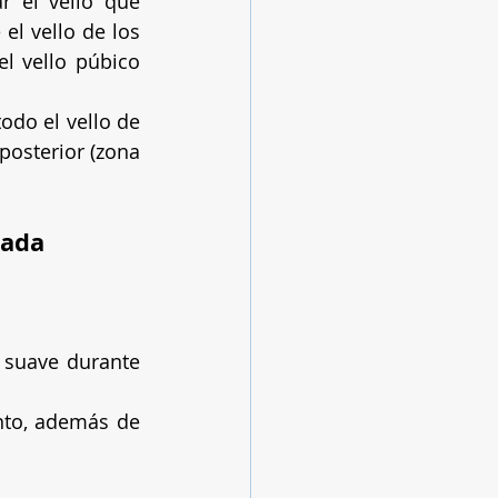
r el vello que 
el vello de los 
l vello púbico 
odo el vello de 
posterior (zona 
sada 
 suave durante 
nto, además de 