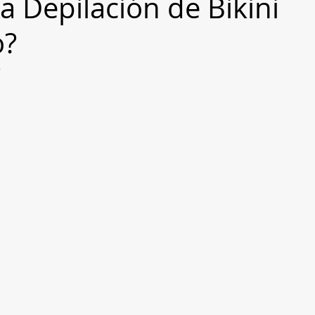
a Depilación de Bikini
o?
5