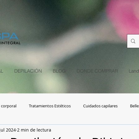
L
DEPILACIÓN
BLOG
DONDE COMPRAR
Land
 corporal
Tratamientos Estéticos
Cuidados capilares
Belle
jul 2024
2 min de lectura
s
Adulto mayor
Depilación