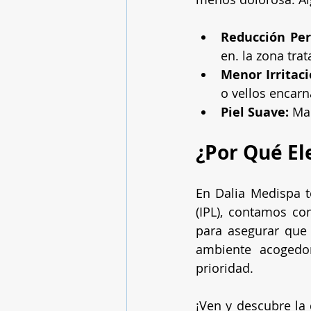
Reducción Per
en. la zona trat
Menor Irritaci
o vellos encar
Piel Suave:
 Ma
¿Por Qué El
En Dalia Medispa t
(IPL), contamos co
para asegurar que 
ambiente acogedo
prioridad.
¡Ven y descubre la 