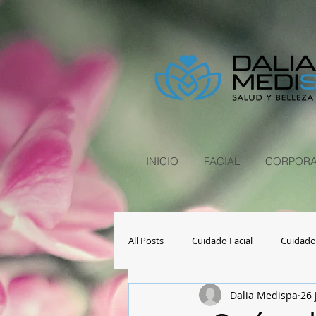
INICIO
FACIAL
CORPORA
All Posts
Cuidado Facial
Cuidado
Dalia Medispa
26 
Salud y Bienestar
Consejos y tip