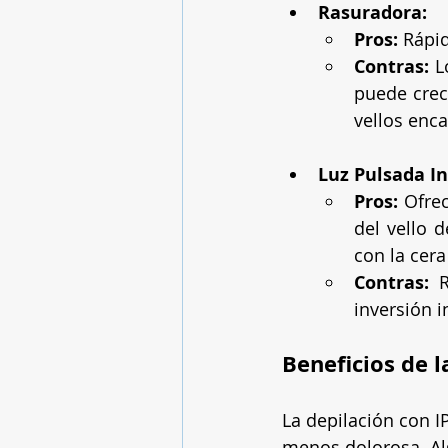
Rasuradora:
Pros:
 Rápi
Contras:
 L
puede crec
vellos enc
Luz Pulsada In
Pros:
 Ofre
del vello 
con la cera
Contras:
 R
inversión i
Beneficios de l
La depilación con I
menos dolorosa. Alg