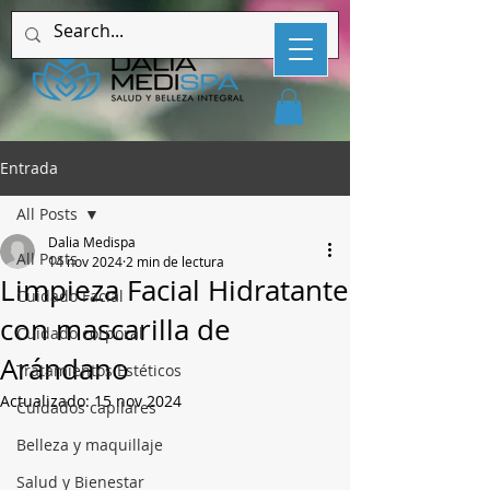
Entrada
All Posts
Dalia Medispa
All Posts
14 nov 2024
2 min de lectura
Limpieza Facial Hidratante
Cuidado Facial
con mascarilla de
Cuidado corporal
Arándano
Tratamientos Estéticos
Actualizado:
15 nov 2024
Cuidados capilares
Belleza y maquillaje
Salud y Bienestar