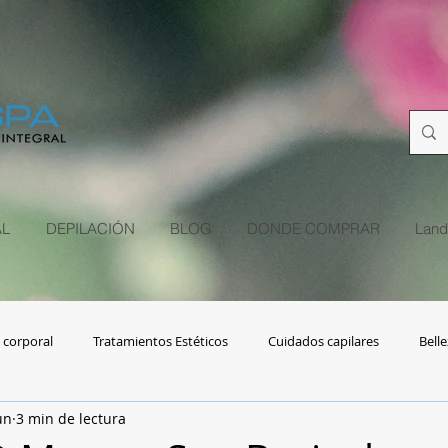
L
DEPILACIÓN
BLOG
DONDE COMPRAR
Land
 corporal
Tratamientos Estéticos
Cuidados capilares
Belle
un
3 min de lectura
s
Adulto mayor
Depilación