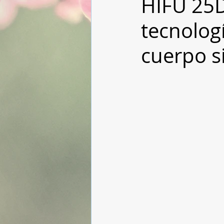
HIFU 25D
tecnologí
cuerpo si