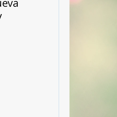
ueva
y