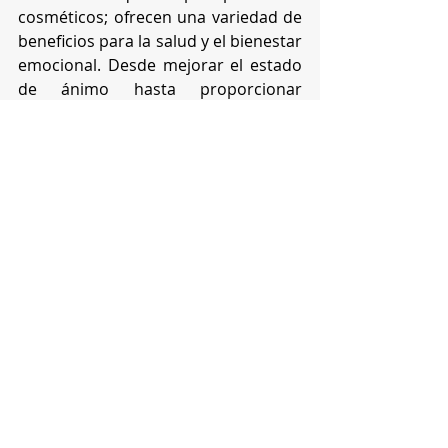
cosméticos; ofrecen una variedad de 
beneficios para la salud y el bienestar 
emocional. Desde mejorar el estado 
de ánimo hasta proporcionar 
propiedades terapéuticas, su uso 
consciente puede contribuir a una 
vida más saludable y equilibrada. Al 
elegir un perfume, es recomendable 
considerar no solo su aroma, sino 
también cómo puede afectar 
positivamente tu cuerpo y mente.
#perfume
#aromas
Salud y Bienestar