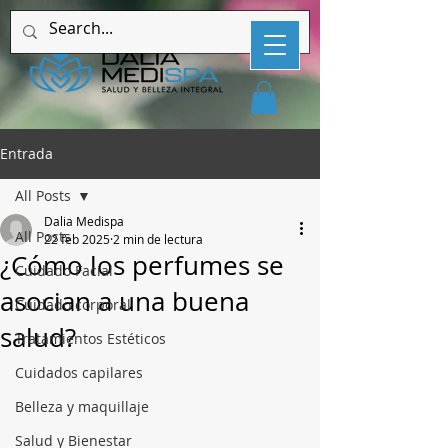
Entrada
All Posts
Dalia Medispa
All Posts
22 feb 2025
2 min de lectura
¿Cómo los perfumes se
Cuidado Facial
asocian a una buena
Cuidado corporal
salud?
Tratamientos Estéticos
Cuidados capilares
Belleza y maquillaje
Salud y Bienestar