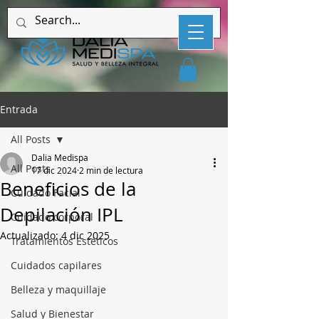
Entrada
All Posts
Dalia Medispa
All Posts
17 dic 2024
2 min de lectura
Beneficios de la
Cuidado Facial
Depilación IPL
Cuidado corporal
Actualizado:
4 dic 2025
Tratamientos Estéticos
Cuidados capilares
Belleza y maquillaje
Salud y Bienestar