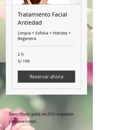
Tratamiento Facial
Antiedad
Limpia + Exfolia + Hidrata +
Regenera
2 h
199
S/ 199
soles
peruanos
Reservar ahora
Suscríbete para recibir nuestras
promociones