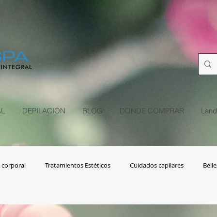
L
DEPILACIÓN
BLOG
DONDE COMPRAR
Land
 corporal
Tratamientos Estéticos
Cuidados capilares
Belle
s
Adulto mayor
Depilación