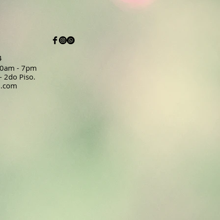
4
:30am - 7pm
 - 2do Piso.
l.com