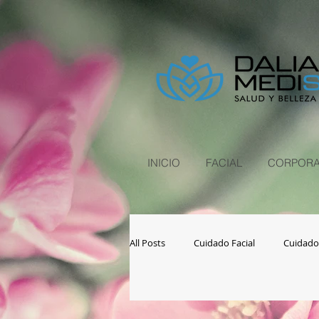
INICIO
FACIAL
CORPORA
All Posts
Cuidado Facial
Cuidado
Salud y Bienestar
Consejos y tip